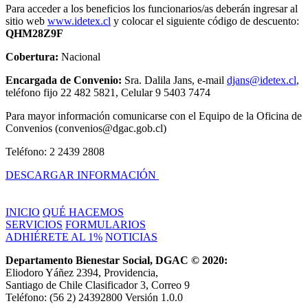
Para acceder a los beneficios los funcionarios/as deberán ingresar al
sitio web
www.idetex.cl
y colocar el siguiente código de descuento:
QHM28Z9F
Cobertura:
Nacional
Encargada de Convenio:
Sra. Dalila Jans, e-mail
djans@
idetex
.cl
,
teléfono fijo 22 482 5821, Celular 9 5403 7474
Para mayor información comunicarse con el Equipo de la Oficina de
Convenios (convenios@dgac.gob.cl)
Teléfono: 2 2439 2808
DESCARGAR INFORMACIÓN
INICIO
QUÉ HACEMOS
SERVICIOS
FORMULARIOS
ADHIÉRETE AL 1%
NOTICIAS
Departamento Bienestar Social, DGAC © 2020:
Eliodoro Yáñez 2394, Providencia,
Santiago de Chile Clasificador 3, Correo 9
Teléfono: (56 2) 24392800 Versión 1.0.0